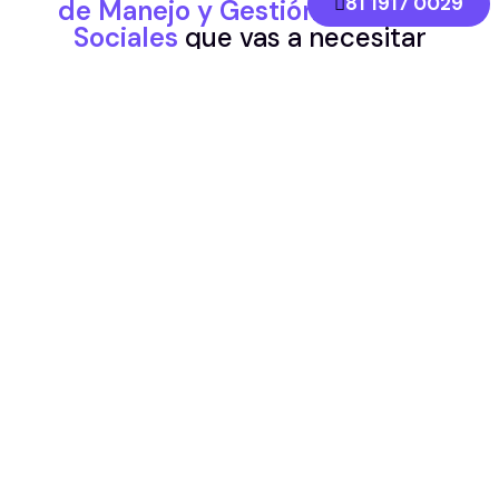
81 1917 0029
de Manejo y Gestión de Redes
Sociales
que vas a necesitar
Solicita tu Cotización de
Manejo y Gestión de
Redes Sociales
¡Detona tu