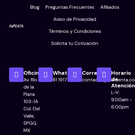
Blog
Preguntas Frecuentes
Afiliados
Aviso de Privacidad
Términos y Condiciones
Solicita tu Cotización
Oficina
WhatsApp
Correo
Horario
de
Av. Río
81 1917 0029
contacto@awmenta.c
Atención
de la
L-V:
Plata
9:00am -
103-1A
6:00pm
Col. Del
Valle,
SPGG,
MX