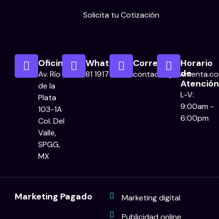
Solicita tu Cotización
Oficina
WhatsApp
Correo
Horario
de
Av. Río
81 1917 0029
contacto@awmenta.c
Atención
de la
L-V:
Plata
9:00am -
103-1A
6:00pm
Col. Del
Valle,
SPGG,
MX
Marketing Pagado
Marketing digital
Publicidad online